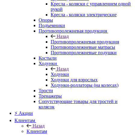
Кресла - коляски с управлением одной
рукой
Кресла - коляски электрические
Опоры
Подъемники
Противопролежневая продукция
Назад
Противопролежневая продукция
Противопролежневые матрасы
Противопролежневые подушки
Костыли
Ходунки
Назад
Ходунки
Ходунки для взрослых
Ходунки-роллаторы (на колесах)
Трости
Тренажеры
Сопутствующие товары для тростей и
колясок
⚡ Акции
Клиентам
Назад
Клиентам