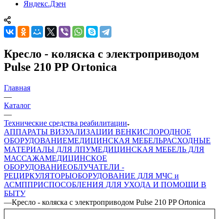
Яндекс.Дзен
Кресло - коляска с электроприводом
Pulse 210 PP Ortonica
Главная
—
Каталог
—
Технические средства реабилитации
АППАРАТЫ ВИЗУАЛИЗАЦИИ ВЕН
КИСЛОРОДНОЕ
ОБОРУДОВАНИЕ
МЕДИЦИНСКАЯ МЕБЕЛЬ
РАСХОДНЫЕ
МАТЕРИАЛЫ ДЛЯ ЛПУ
МЕДИЦИНСКАЯ МЕБЕЛЬ ДЛЯ
МАССАЖА
МЕДИЦИНСКОЕ
ОБОРУДОВАНИЕ
ОБЛУЧАТЕЛИ -
РЕЦИРКУЛЯТОРЫ
ОБОРУДОВАНИЕ ДЛЯ МЧС и
АСМП
ПРИСПОСОБЛЕНИЯ ДЛЯ УХОДА И ПОМОЩИ В
БЫТУ
—
Кресло - коляска с электроприводом Pulse 210 PP Ortonica