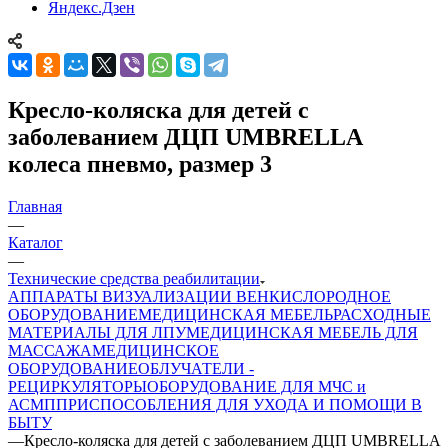
Яндекс.Дзен
Кресло-коляска для детей с
заболеванием ДЦП UMBRELLA
колеса пневмо, размер 3
Главная
—
Каталог
—
Технические средства реабилитации
АППАРАТЫ ВИЗУАЛИЗАЦИИ ВЕН
КИСЛОРОДНОЕ
ОБОРУДОВАНИЕ
МЕДИЦИНСКАЯ МЕБЕЛЬ
РАСХОДНЫЕ
МАТЕРИАЛЫ ДЛЯ ЛПУ
МЕДИЦИНСКАЯ МЕБЕЛЬ ДЛЯ
МАССАЖА
МЕДИЦИНСКОЕ
ОБОРУДОВАНИЕ
ОБЛУЧАТЕЛИ -
РЕЦИРКУЛЯТОРЫ
ОБОРУДОВАНИЕ ДЛЯ МЧС и
АСМП
ПРИСПОСОБЛЕНИЯ ДЛЯ УХОДА И ПОМОЩИ В
БЫТУ
—
Кресло-коляска для детей с заболеванием ДЦП UMBRELLA