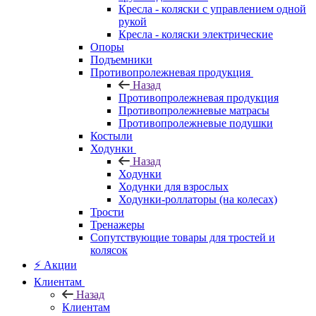
Кресла - коляски с управлением одной
рукой
Кресла - коляски электрические
Опоры
Подъемники
Противопролежневая продукция
Назад
Противопролежневая продукция
Противопролежневые матрасы
Противопролежневые подушки
Костыли
Ходунки
Назад
Ходунки
Ходунки для взрослых
Ходунки-роллаторы (на колесах)
Трости
Тренажеры
Сопутствующие товары для тростей и
колясок
⚡ Акции
Клиентам
Назад
Клиентам